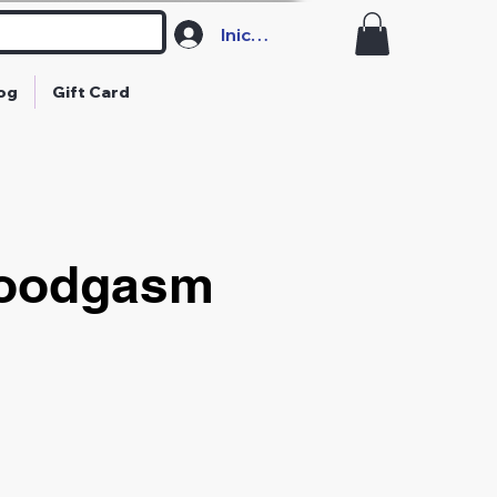
Iniciar sesión
og
Gift Card
oodgasm