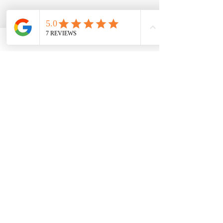
Instrucciones de uso:
Como
suplemento dietético, toma 1-2
tabletas por la mañana y 1 tableta
después del almuerzo. No
excedas las 4 tabletas diarias
para evitar efectos adversos.
Lipodrene® Hardcore with
Ephedra
es la elección ideal para
quienes buscan una solución
intensa y eficaz para la pérdida
de peso y el aumento de energía,
ofreciendo una experiencia de
energía explosiva y resultados
visibles en la transformación
corporal.
Cantidad de Servicios: