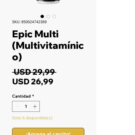
SKU: 850024742369
Epic Multi
(Multivitamínic
o)
Precio
 USD 29,99 
Precio
USD 26,99
de
Cantidad
*
oferta
Solo 6 disponible(s)
¡Agrega al carrito!