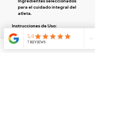
Ingredientes seleccionados
para el cuidado integral del
atleta.
Instrucciones de Uso:
Toma 2 cápsulas de
Epic Multi
diariamente, preferiblemente
con alimentos, para asegurar una
absorción óptima y un apoyo
completo a tu rendimiento físico
y bienestar general.
Certificación y Seguridad:
Epic Multi
está formulado con los
más altos estándares de calidad,
garantizando la seguridad y
eficacia en cada cápsula.
Consulta a tu médico antes de
usar este producto si tienes
alguna condición médica, estás
embarazada o en período de
lactancia. Este producto no ha