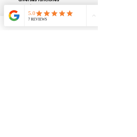
fisiológicas, incluida la
defensa antioxidante, la
formación de colágeno y el
metabolismo del hierro.
Cromo (120 mcg)
: Puede
ayudar a mejorar la
sensibilidad a la insulina,
regular los niveles de azúcar
en sangre y apoyar el
metabolismo de la glucosa en
el cuerpo.
Extracto de Arándano (4:1) (50
mg)
: Puede promover la salud
del tracto urinario al prevenir
la adhesión de bacterias a las
paredes del tracto urinario,
reduciendo el riesgo de
infecciones.
D-Manosa (50 mg)
: Puede
apoyar la salud del tracto
urinario y potencialmente