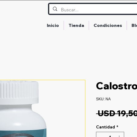
Inicio
Tienda
Condiciones
Bl
Calostr
SKU: NA
 USD 19,50
Cantidad
*