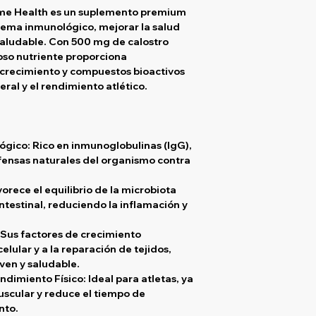
me Health
es un suplemento premium
stema inmunológico, mejorar la salud
saludable. Con
500 mg de calostro
oso nutriente proporciona
 crecimiento y compuestos bioactivos
ral y el rendimiento atlético.
ógico:
Rico en inmunoglobulinas (IgG),
fensas naturales del organismo contra
orece el equilibrio de la microbiota
intestinal, reduciendo la inflamación y
Sus factores de crecimiento
elular y a la reparación de tejidos,
ven y saludable.
endimiento Físico:
Ideal para atletas, ya
scular y reduce el tiempo de
nto.