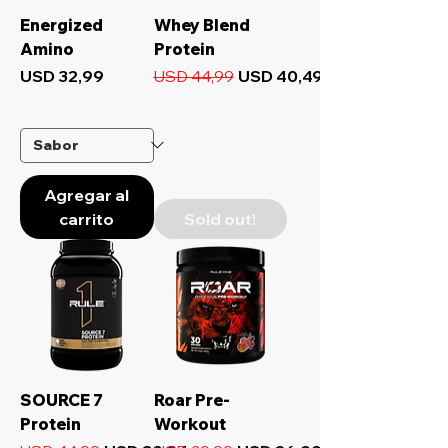
Energized
Whey Blend
Amino
Protein
Precio
Precio
Precio de oferta
USD 32,99
USD 44,99
USD 40,49
Agregar al
carrito
Sold out!
SOURCE 7
Roar Pre-
Protein
Workout