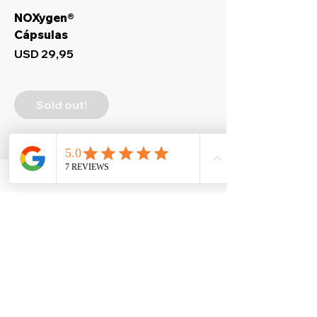
NOXygen®
Cápsulas
Precio
USD 29,95
Sold out!
suplementostop9@gmail.com