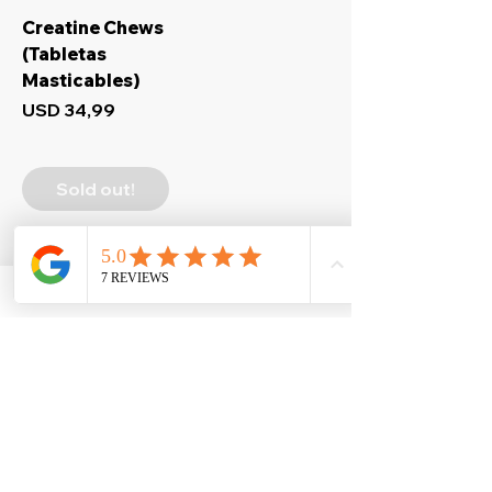
Creatine Chews
(Tabletas
Masticables)
Precio
USD 34,99
Sold out!