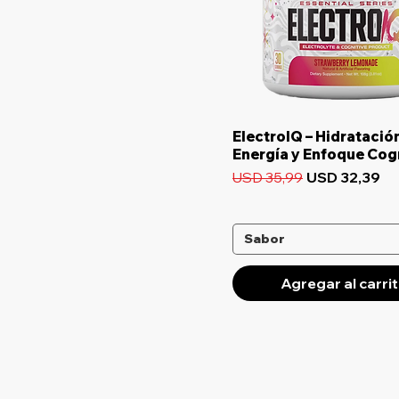
Vista rápida
ElectroIQ – Hidratación
Energía y Enfoque Cog
Precio
Precio de of
USD 35,99
USD 32,39
Sabor
Agregar al carri