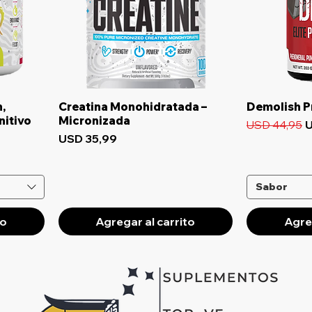
Vista rápida
Vi
,
Creatina Monohidratada –
Demolish P
nitivo
Micronizada
Precio
P
USD 44,95
U
erta
Precio
USD 35,99
Sabor
to
Agregar al carrito
Agreg