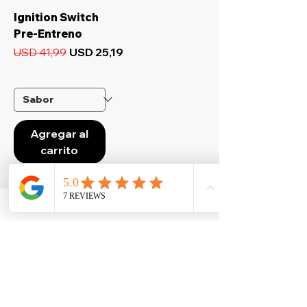
Ignition Switch
Pre-Entreno
Precio
Precio de oferta
USD 41,99
USD 25,19
Agregar al
carrito